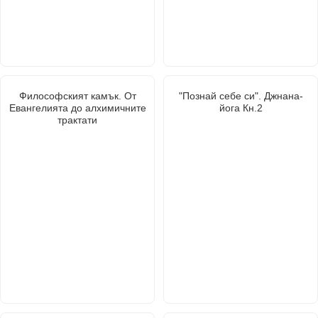
Философският камък. От
"Познай себе си". Джнана-
Евангелията до алхимичните
йога Кн.2
трактати