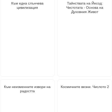
Към една слънчева
Тайнствата на Йесод:
цивилизация
Чистотата - Основа на
Духовния Живот
Към неизменните извори на
Космичните везни. Числото 2
радостта