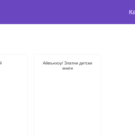
К
й
Айвънхоу/ Златни детски
книги