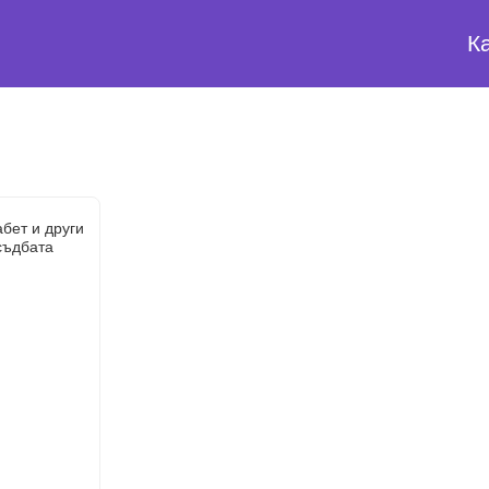
К
бет и други
съдбата