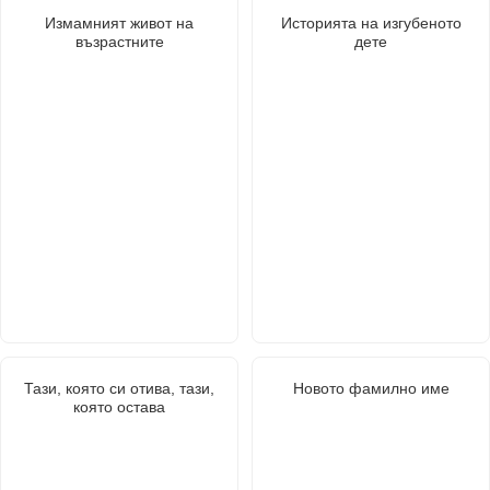
Измамният живот на
Историята на изгубеното
възрастните
дете
Тази, която си отива, тази,
Новото фамилно име
която остава