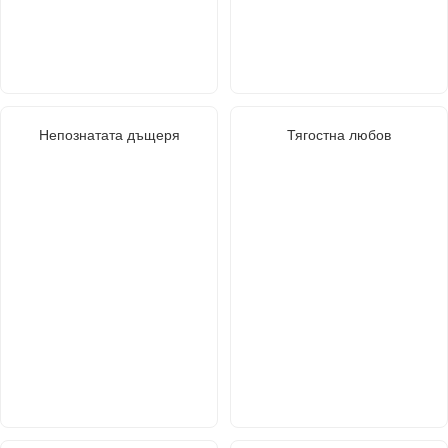
Непознатата дъщеря
Тягостна любов