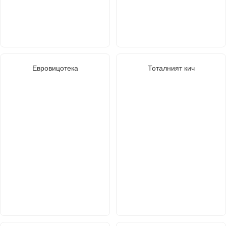
Евровицотека
Тоталният кич