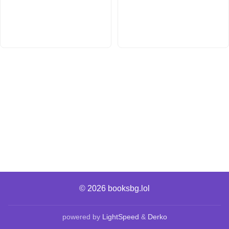
© 2026
booksbg.lol
powered by
LightSpeed
&
Derko