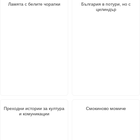
Ламята с белите чорапки
България в потури, но с
цилиндър
Преходни истории за култура
Смокиново момиче
и комуникации