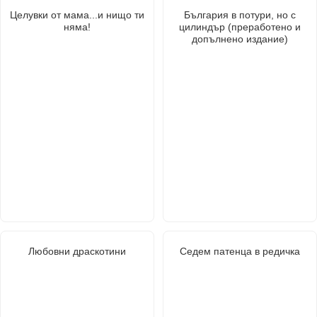
Целувки от мама...и нищо ти
България в потури, но с
няма!
цилиндър (преработено и
допълнено издание)
Любовни драскотини
Седем патенца в редичка