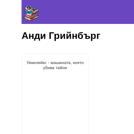
Анди Грийнбърг
Уикилийкс - машината, която
убива тайни