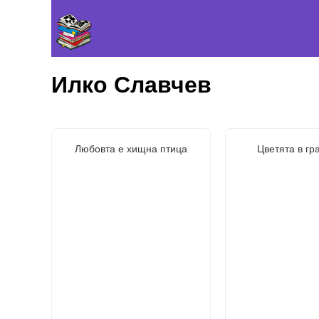
Илко Славчев
Любовта е хищна птица
Цветята в гр