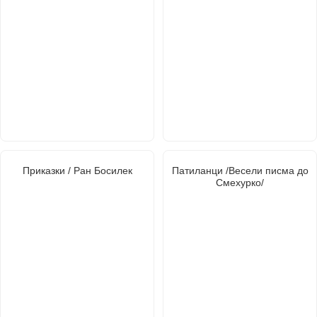
Приказки / Ран Босилек
Патиланци /Весели писма до
Смехурко/