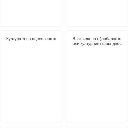
Културата на оцеляването
Възхвала на (г)лобалното
или културният факт днес