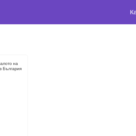
К
чалото на
в България