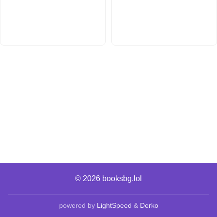
© 2026
booksbg.lol
powered by
LightSpeed
&
Derko