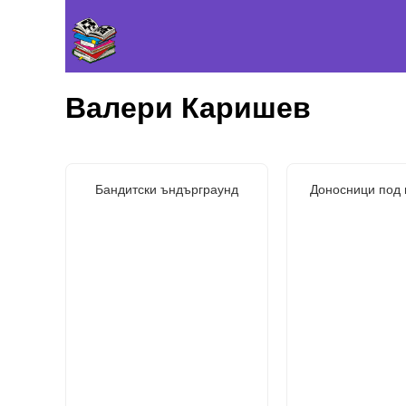
Валери Каришев
Бандитски ъндърграунд
Доносници под 