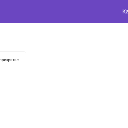
К
прикритие