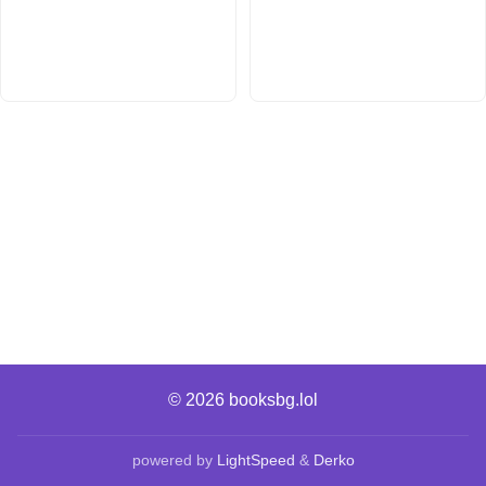
© 2026
booksbg.lol
powered by
LightSpeed
&
Derko