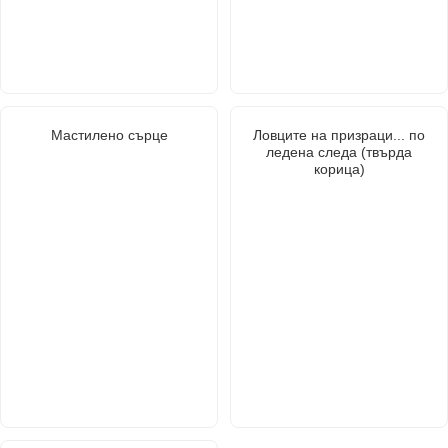
Мастилено сърце
Ловците на призраци... по
ледена следа (твърда
корица)