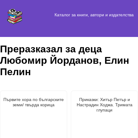
Каталог за книги, автори и издателства
Преразказал за деца
Любомир Йорданов, Елин
Пелин
Първите хора по българските
Приказки: Хитър Петър и
земи/ твърда корица
Настрадин Ходжа. Тримата
глупаци