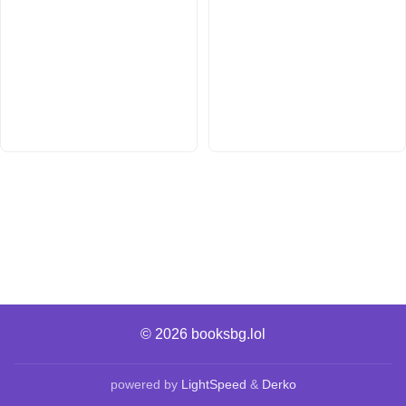
© 2026
booksbg.lol
powered by
LightSpeed
&
Derko