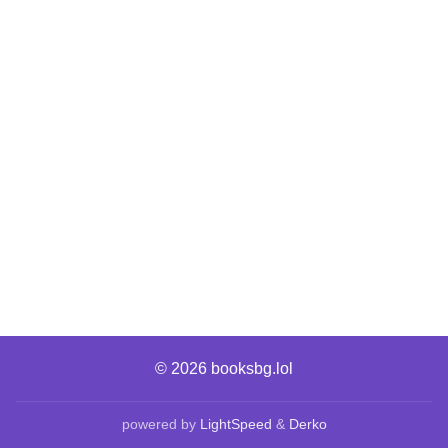
© 2026
booksbg.lol
powered by
LightSpeed
&
Derko