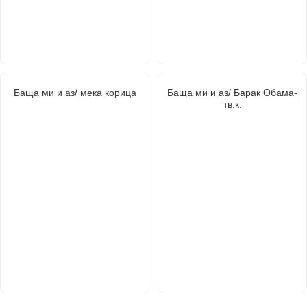
Баща ми и аз/ мека корица
Баща ми и аз/ Барак Обама-
тв.к.