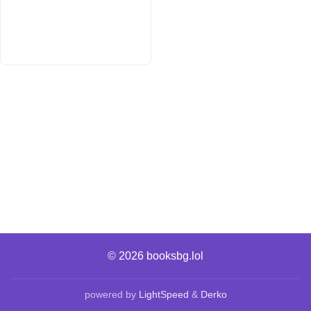
© 2026
booksbg.lol
powered by
LightSpeed
&
Derko