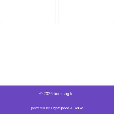
© 2026
booksbg.lol
powered by
LightSpeed
&
Derko