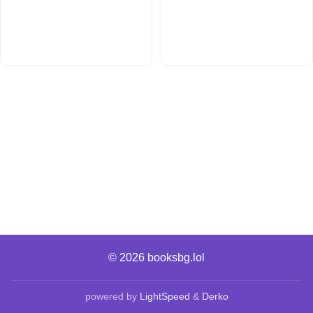
© 2026
booksbg.lol
powered by
LightSpeed
&
Derko