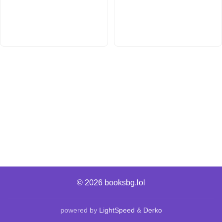
© 2026
booksbg.lol
powered by
LightSpeed
&
Derko