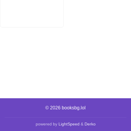
© 2026
booksbg.lol
powered by
LightSpeed
&
Derko