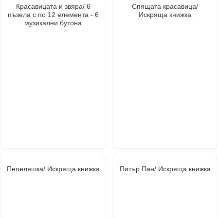
Красавицата и звяра/ 6
Спящата красавица/
пъзела с по 12 елемента - 6
Искряща книжка
музикални бутона
Пепеляшка/ Искряща книжка
Питър Пан/ Искряща книжка