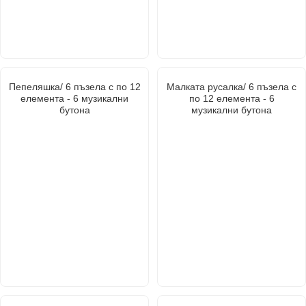
Пепеляшка/ 6 пъзела с по 12
Малката русалка/ 6 пъзела с
елемента - 6 музикални
по 12 елемента - 6
бутона
музикални бутона