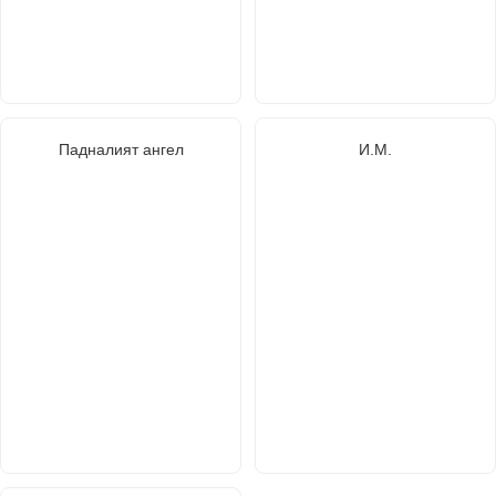
Падналият ангел
И.М.