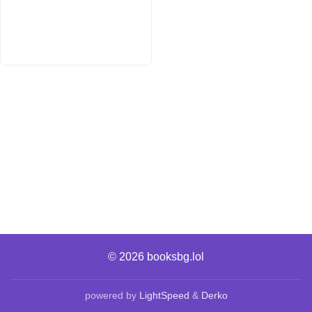
© 2026
booksbg.lol
powered by
LightSpeed
&
Derko