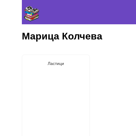
Марица Колчева
Ластици