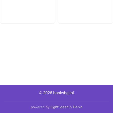
© 2026
booksbg.lol
powered by
LightSpeed
&
Derko