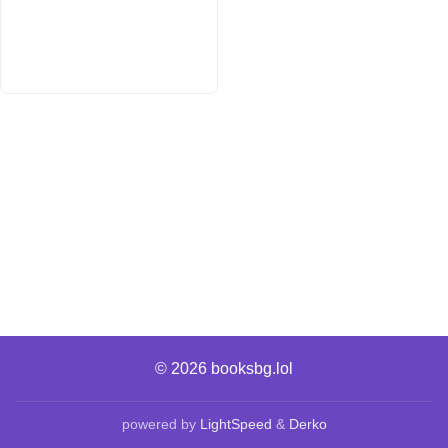
© 2026
booksbg.lol
powered by
LightSpeed
&
Derko