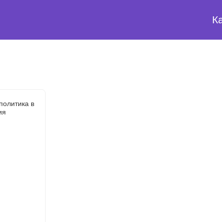
К
политика в
ия