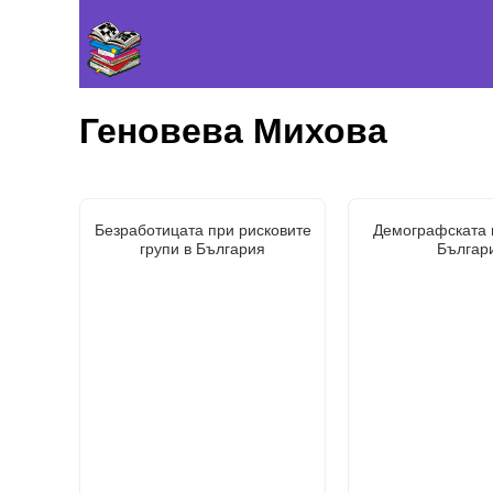
Геновева Михова
Безработицата при рисковите
Демографската 
групи в България
Българ