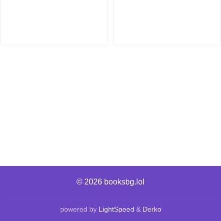
© 2026
booksbg.lol
powered by
LightSpeed
&
Derko