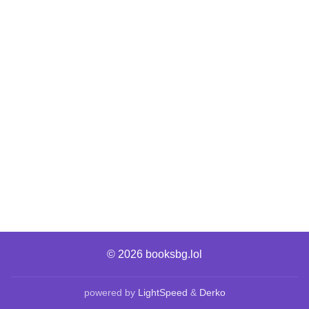
© 2026
booksbg.lol
powered by
LightSpeed
&
Derko