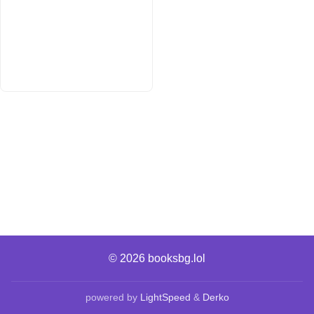
© 2026
booksbg.lol
powered by
LightSpeed
&
Derko