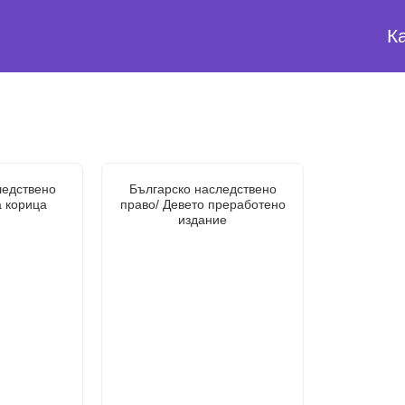
К
ледствено
Българско наследствено
а корица
право/ Девето преработено
издание