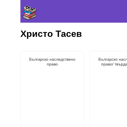
Христо Тасев
Българско наследствено
Българско нас
право
право/ твърд