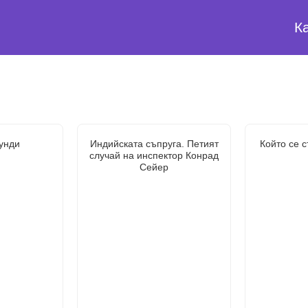
К
унди
Индийската съпруга. Петият
Който се с
случай на инспектор Конрад
Сейер