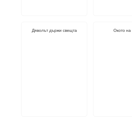
Дяволът държи свещта
Окото на