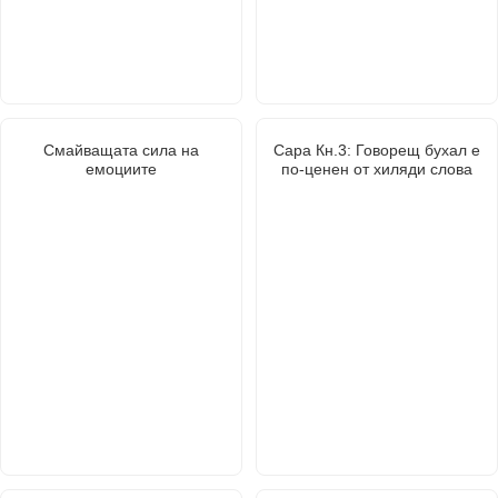
Смайващата сила на
Сара Кн.3: Говорещ бухал е
емоциите
по-ценен от хиляди слова