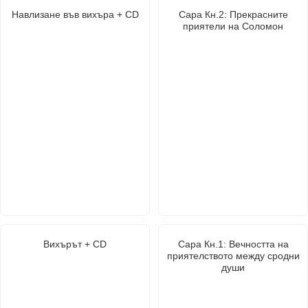
Навлизане във вихъра + CD
Сара Кн.2: Прекрасните
приятели на Соломон
Вихърът + CD
Сара Кн.1: Вечността на
приятелството между сродни
души