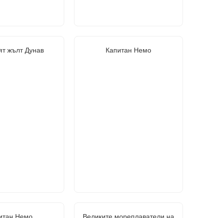
ят жълт Дунав
Капитан Немо
итан Немо
Великите мореплаватели на