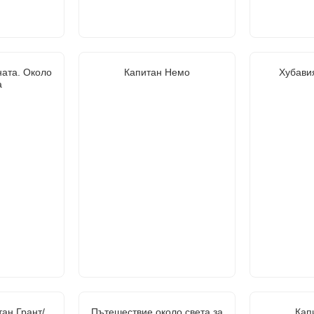
ната. Около
Капитан Немо
Хубави
а
тан Грант/
Пътешествие около света за
Кап