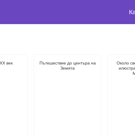
К
ХХ век
Пътешествие до центъра на
Около све
Земята
илюстра
М