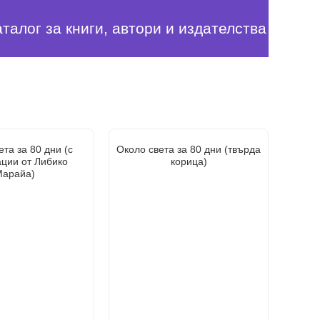
аталог за книги, автори и издателства
та за 80 дни (с
Около света за 80 дни (твърда
ции от Либико
корица)
арайа)