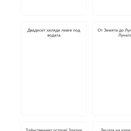
Двадесет хиляди левги под
От Земята до Лу
водата
Лунат
Тайнственият остров/ Златни
Децата на капи