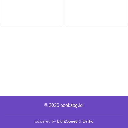
© 2026
booksbg.lol
powered by
LightSpeed
&
Derko