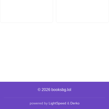
© 2026
booksbg.lol
powered by
LightSpeed
&
Derko