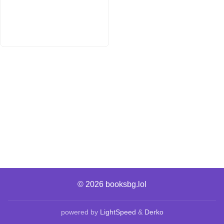
© 2026
booksbg.lol
powered by
LightSpeed
&
Derko