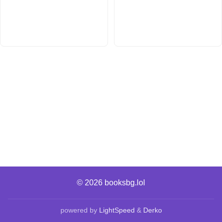
© 2026
booksbg.lol
powered by
LightSpeed
&
Derko