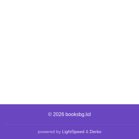
© 2026
booksbg.lol
powered by
LightSpeed
&
Derko