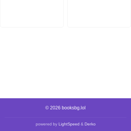
© 2026
booksbg.lol
powered by
LightSpeed
&
Derko