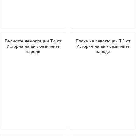
Великите демокрации Т.4 от
Епоха на революции Т.3 от
История на англоезичните
История на англоезичните
народи
народи