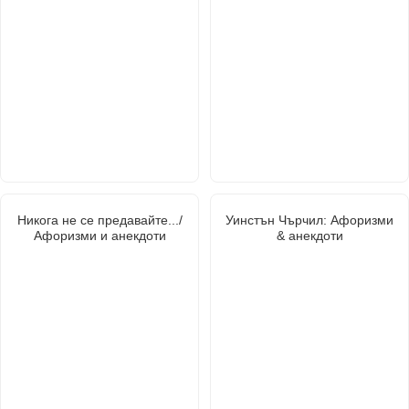
Никога не се предавайте.../
Уинстън Чърчил: Афоризми
Афоризми и анекдоти
& анекдоти