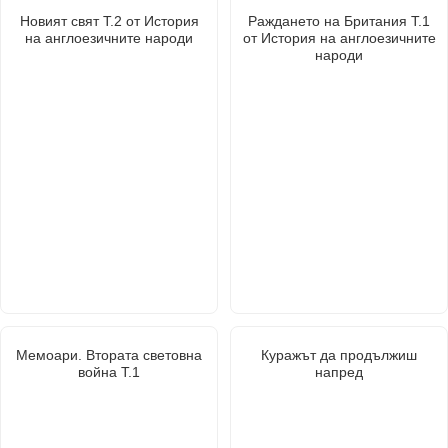
Новият свят Т.2 от История
Раждането на Британия Т.1
на англоезичните народи
от История на англоезичните
народи
Мемоари. Втората световна
Куражът да продължиш
война Т.1
напред