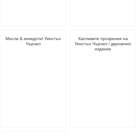
Мисли & анекдоти/ Уинстън
Хапливите прозрения на
Чърчил
Уинстън Чърчил / двуезично
издание