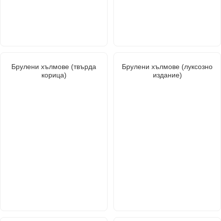
Брулени хълмове (твърда
Брулени хълмове (луксозно
корица)
издание)