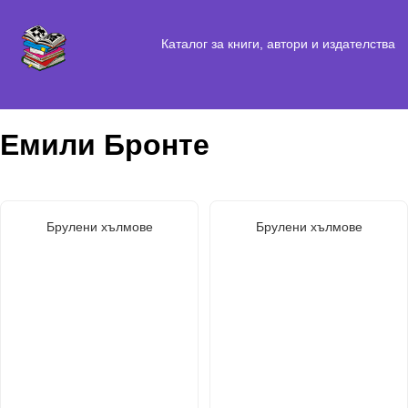
Каталог за книги, автори и издателства
Емили Бронте
Брулени хълмове
Брулени хълмове