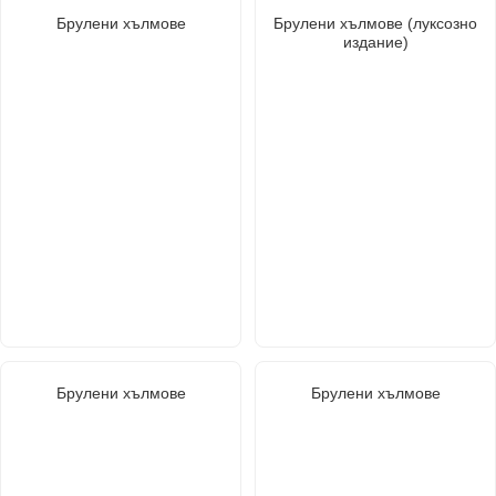
Брулени хълмове
Брулени хълмове (луксозно
издание)
Брулени хълмове
Брулени хълмове