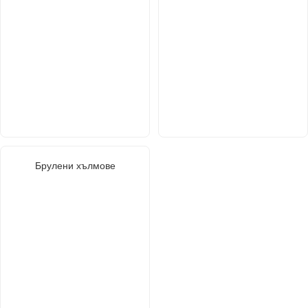
Брулени хълмове