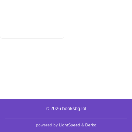
© 2026
booksbg.lol
powered by
LightSpeed
&
Derko