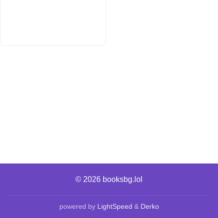
© 2026
booksbg.lol
powered by
LightSpeed
&
Derko