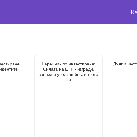
К
вестиране:
Наръчник по инвестиране:
Дълг и чест
идентите
Силата на ETF - изгради,
запази и увеличи богатството
си