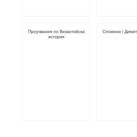
Проучвания по Византийска
Спомени / Димит
история