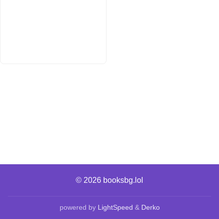
© 2026
booksbg.lol
powered by
LightSpeed
&
Derko